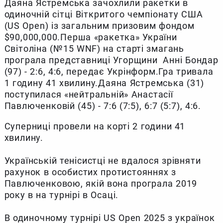
Даяна Ястремська зачохлили ракетки в
одиночній сітці Віткритого чемпіонату США
(US Open) із загальним призовим фондом
$90,000,000.Перша «ракетка» України
Світоліна (№15 WNF) на старті змагань
програла представниці Угорщини Анні Бондар
(97) - 2:6, 4:6, передає Укрінформ.Гра тривала
1 годину 41 хвилину.Даяна Ястремська (31)
поступилася «нейтральній» Анастасії
Павлюченковій (45) - 7:6 (7:5), 6:7 (5:7), 4:6.
Суперниці провели на корті 2 години 41
хвилину.
Українській тенісистці не вдалося зрівняти
рахунок в особистих протистояннях з
Павлюченковою, якій вона програла 2019
року в на турнірі в Осаці.
В одиночному турнірі US Open 2025 з українок