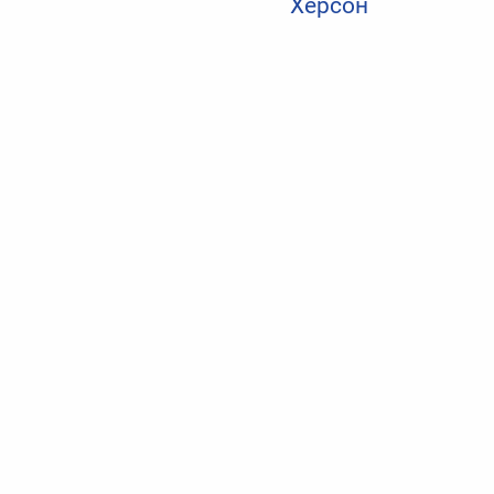
Херсон
Политика конфиденциальности
Николаевские новости
Одесские новости