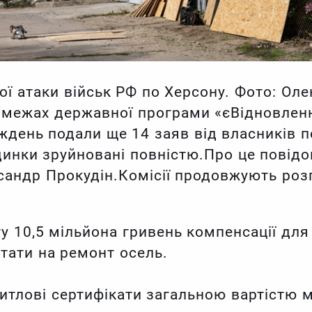
ої атаки військ РФ по Херсону. Фото: Ол
межах державної програми «єВідновленн
иждень подали ще 14 заяв від власників
будинки зруйновані повністю.Про це повід
сандр Прокудін.Комісії продовжують роз
 10,5 мільйона гривень компенсації для
тати на ремонт осель.
итлові сертифікати загальною вартістю 