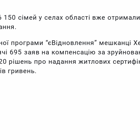
 150 сімей у селах області вже отримал
ання.
вної програми “єВідновлення” мешканці Х
ячі 695 заяв на компенсацію за зруйнова
20 рішень про надання житлових сертифік
ів гривень.