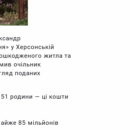
ександр
я» у Херсонській
 пошкодженого житла та
омив очільник
гляд поданих
 51 родини — ці кошти
майже 85 мільйонів