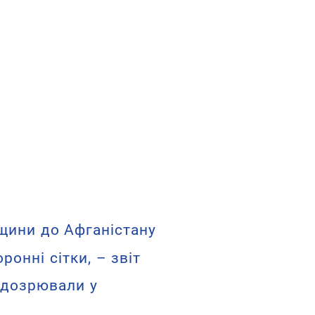
щини до Афганістану
онні сітки, – звіт
ідозрювали у