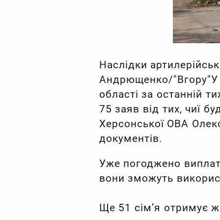
Наслідки артилерійськ
Андрющенко/"Вгору"У 
області за останній т
75 заяв від тих, чиї 
Херсонської ОВА Олек
документів.
Уже погоджено виплату
вони зможуть викорис
Ще 51 сім’я отримує ж