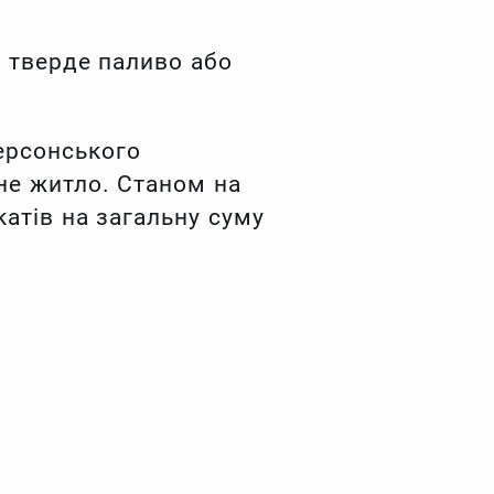
и тверде паливо або
ерсонського
не житло. Станом на
атів на загальну суму